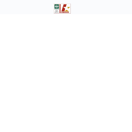
ISO 9001:2015 - Servicios de capacitación y certificación de competencias
CENTRO DE FORMACIÓN LOGÍSTICA
Reinventamos al profesional en logística, ofrecemos
experiencias de aprendizaje eficaces y transformadoras, estas
experiencias permiten adquirir habilidades, competencias y
conocimientos que necesitas para accionar en la cadena de
abastecimiento.
FORMACIÓN LOGÍSTICA